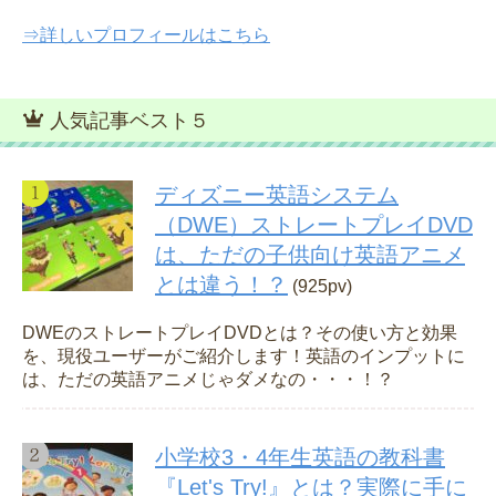
⇒詳しいプロフィールはこちら
人気記事ベスト５
ディズニー英語システム
（DWE）ストレートプレイDVD
は、ただの子供向け英語アニメ
とは違う！？
(925pv)
DWEのストレートプレイDVDとは？その使い方と効果
を、現役ユーザーがご紹介します！英語のインプットに
は、ただの英語アニメじゃダメなの・・・！？
小学校3・4年生英語の教科書
『Let's Try!』とは？実際に手に