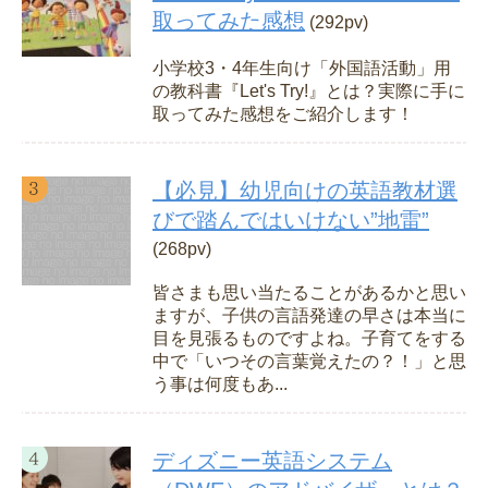
取ってみた感想
(292pv)
小学校3・4年生向け「外国語活動」用
の教科書『Let's Try!』とは？実際に手に
取ってみた感想をご紹介します！
【必見】幼児向けの英語教材選
びで踏んではいけない”地雷”
(268pv)
皆さまも思い当たることがあるかと思い
ますが、子供の言語発達の早さは本当に
目を見張るものですよね。子育てをする
中で「いつその言葉覚えたの？！」と思
う事は何度もあ...
ディズニー英語システム