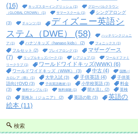
(16)
キッズスターイングリッシュ
(1)
グローバルクラウン
シングアロング
（GLOBAL CROWN）
(1)
サマースクール
(1)
ディズニー英語シ
(3)
チャンツ
(1)
ステム（DWE）
(58)
ハッチリンクジュニ
ハナソキッズ（hanaso kids）
(2)
ア
(1)
フォニックス
(1)
マザーグース
フルセット
(2)
プレイアロング
(1)
(7)
リップルキッズパーク
(1)
レアジョブ
(1)
ワールドファミ
ワールドワイドキッズ(WWK)
(6)
リークラブ
(1)
中古
(4)
ワールドワイドキッズ（WWK）
(3)
国際バ
子供英語
(4)
大学入試
(3)
子供英
カロレア（IB）
(1)
語向けDVD
(3)
小学校英語
(3)
料金
子供英語教材
(1)
(3)
聞き流し
(2)
英検
無料サンプル
(1)
無料体験
(1)
英語の
英語の歌
(3)
(2)
英検Jr.（ジュニア）
(2)
絵本
(11)
検索