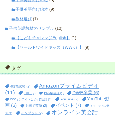
子供英語向け絵本
(9)
教材選び
(1)
子供英語教材のサンプル
(10)
【こどもチャレンジEnglish】
(1)
【ワールドワイドキッズ（WWK）】
(9)
タグ
Amazonプライムビデオ
4技能試験
(2)
(11)
DWE卒業
(6)
CAP
(2)
DMM英会話
(1)
YouTube動
YouTube
(2)
ECCオンラインこども英会話
(1)
イベント
(7)
画
(6)
お家で英語
(2)
イマ―ジョン教
オンライン英会話
インプット
(2)
育
(1)