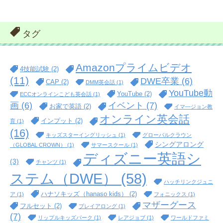
タグ
Amazonプライムビデオ
4技能試験
(2)
(11)
DWE卒業
(6)
CAP
(2)
DMM英会話
(1)
YouTube動
YouTube
(2)
ECCオンラインこども英会話
(1)
イベント
(7)
画
(6)
お家で英語
(2)
イマ―ジョン教
オンライン英会話
インプット
(2)
育
(1)
(16)
キッズスターイングリッシュ
(1)
グローバルクラウン
シングアロング
（GLOBAL CROWN）
(1)
サマースクール
(1)
ディズニー英語シ
(3)
チャンツ
(1)
ステム（DWE）
(58)
ハッチリンクジュニ
ハナソキッズ（hanaso kids）
(2)
ア
(1)
フォニックス
(1)
マザーグース
フルセット
(2)
プレイアロング
(1)
(7)
リップルキッズパーク
(1)
レアジョブ
(1)
ワールドファミ