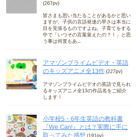
(267pv)
皆さまも思い当たることがあるかと思い
ますが、子供の言語発達の早さは本当に
目を見張るものですよね。子育てをする
中で「いつその言葉覚えたの？！」と思
う事は何度もあ...
アマゾンプライムビデオ・英語
のキッズアニメ全13作
(227pv)
アマゾンプライムビデオの英語で見られ
るキッズアニメ全13の作品名をご紹介
します！
小学校5・6年生英語の教科書
『We Can!』とは？実際に手に
取ってみた感想
(191pv)