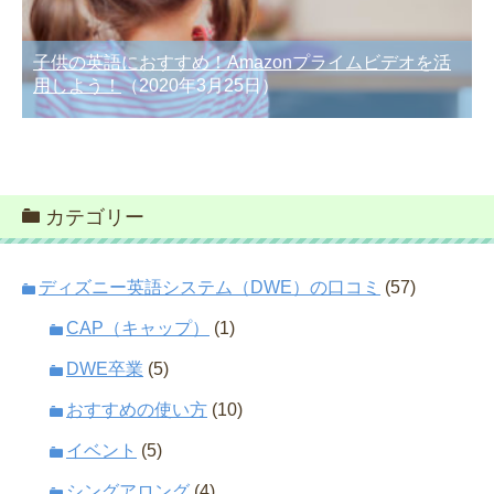
子供の英語におすすめ！Amazonプライムビデオを活
用しよう！
（2020年3月25日）
カテゴリー
ディズニー英語システム（DWE）の口コミ
(57)
CAP（キャップ）
(1)
DWE卒業
(5)
おすすめの使い方
(10)
イベント
(5)
シングアロング
(4)