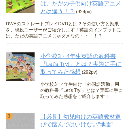
は、ただの子供向け英語アニメ
とは違う！？
(924pv)
DWEのストレートプレイDVDとは？その使い方と効果
を、現役ユーザーがご紹介します！英語のインプットに
は、ただの英語アニメじゃダメなの・・・！？
小学校3・4年生英語の教科書
『Let's Try!』とは？実際に手に
取ってみた感想
(292pv)
小学校3・4年生向け「外国語活動」用
の教科書『Let's Try!』とは？実際に手に
取ってみた感想をご紹介します！
【必見】幼児向けの英語教材選
びで踏んではいけない”地雷”