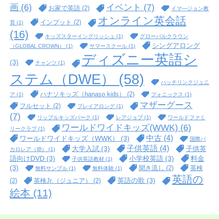
イベント
(7)
画
(6)
お家で英語
(2)
イマ―ジョン教
オンライン英会話
インプット
(2)
育
(1)
(16)
キッズスターイングリッシュ
(1)
グローバルクラウン
シングアロング
（GLOBAL CROWN）
(1)
サマースクール
(1)
ディズニー英語シ
(3)
チャンツ
(1)
ステム（DWE）
(58)
ハッチリンクジュニ
ハナソキッズ（hanaso kids）
(2)
ア
(1)
フォニックス
(1)
マザーグース
フルセット
(2)
プレイアロング
(1)
(7)
リップルキッズパーク
(1)
レアジョブ
(1)
ワールドファミ
ワールドワイドキッズ(WWK)
(6)
リークラブ
(1)
中古
(4)
ワールドワイドキッズ（WWK）
(3)
国際バ
子供英語
(4)
大学入試
(3)
子供英
カロレア（IB）
(1)
語向けDVD
(3)
小学校英語
(3)
料金
子供英語教材
(1)
(3)
聞き流し
(2)
英検
無料サンプル
(1)
無料体験
(1)
英語の
英語の歌
(3)
(2)
英検Jr.（ジュニア）
(2)
絵本
(11)