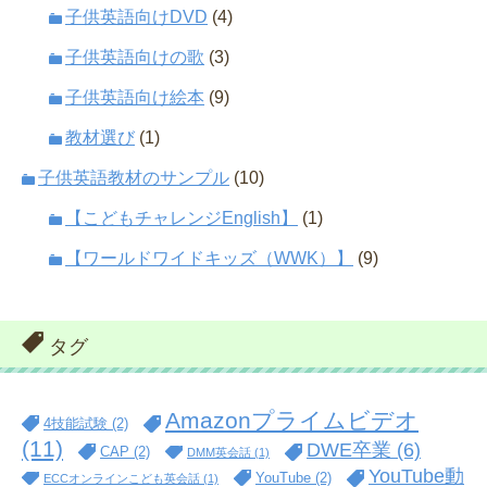
子供英語向けDVD
(4)
子供英語向けの歌
(3)
子供英語向け絵本
(9)
教材選び
(1)
子供英語教材のサンプル
(10)
【こどもチャレンジEnglish】
(1)
【ワールドワイドキッズ（WWK）】
(9)
タグ
Amazonプライムビデオ
4技能試験
(2)
(11)
DWE卒業
(6)
CAP
(2)
DMM英会話
(1)
YouTube動
YouTube
(2)
ECCオンラインこども英会話
(1)