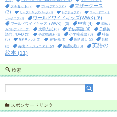
ア
(1)
フォニックス
(1)
マザーグース
フルセット
(2)
プレイアロング
(1)
(7)
リップルキッズパーク
(1)
レアジョブ
(1)
ワールドファミ
ワールドワイドキッズ(WWK)
(6)
リークラブ
(1)
中古
(4)
ワールドワイドキッズ（WWK）
(3)
国際バ
子供英語
(4)
大学入試
(3)
子供英
カロレア（IB）
(1)
語向けDVD
(3)
小学校英語
(3)
料金
子供英語教材
(1)
(3)
聞き流し
(2)
英検
無料サンプル
(1)
無料体験
(1)
英語の
英語の歌
(3)
(2)
英検Jr.（ジュニア）
(2)
絵本
(11)
検索
スポンサードリンク