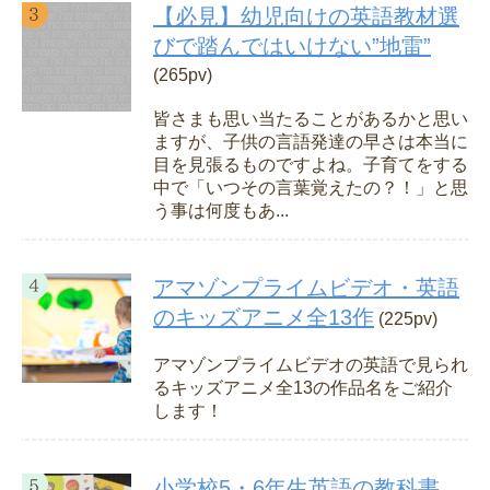
【必見】幼児向けの英語教材選
びで踏んではいけない”地雷”
(265pv)
皆さまも思い当たることがあるかと思い
ますが、子供の言語発達の早さは本当に
目を見張るものですよね。子育てをする
中で「いつその言葉覚えたの？！」と思
う事は何度もあ...
アマゾンプライムビデオ・英語
のキッズアニメ全13作
(225pv)
アマゾンプライムビデオの英語で見られ
るキッズアニメ全13の作品名をご紹介
します！
小学校5・6年生英語の教科書