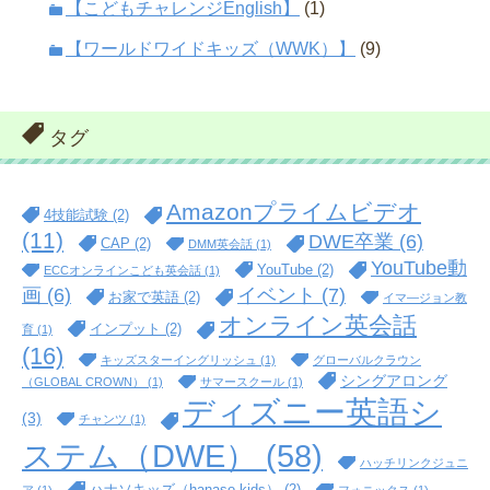
【こどもチャレンジEnglish】
(1)
【ワールドワイドキッズ（WWK）】
(9)
タグ
Amazonプライムビデオ
4技能試験
(2)
(11)
DWE卒業
(6)
CAP
(2)
DMM英会話
(1)
YouTube動
YouTube
(2)
ECCオンラインこども英会話
(1)
イベント
(7)
画
(6)
お家で英語
(2)
イマ―ジョン教
オンライン英会話
インプット
(2)
育
(1)
(16)
キッズスターイングリッシュ
(1)
グローバルクラウン
シングアロング
（GLOBAL CROWN）
(1)
サマースクール
(1)
ディズニー英語シ
(3)
チャンツ
(1)
ステム（DWE）
(58)
ハッチリンクジュニ
ハナソキッズ（hanaso kids）
(2)