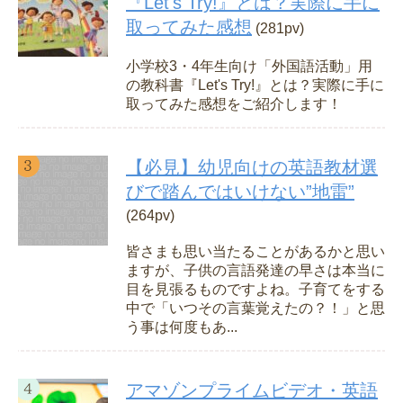
『Let's Try!』とは？実際に手に
取ってみた感想
(281pv)
小学校3・4年生向け「外国語活動」用
の教科書『Let's Try!』とは？実際に手に
取ってみた感想をご紹介します！
【必見】幼児向けの英語教材選
びで踏んではいけない”地雷”
(264pv)
皆さまも思い当たることがあるかと思い
ますが、子供の言語発達の早さは本当に
目を見張るものですよね。子育てをする
中で「いつその言葉覚えたの？！」と思
う事は何度もあ...
アマゾンプライムビデオ・英語