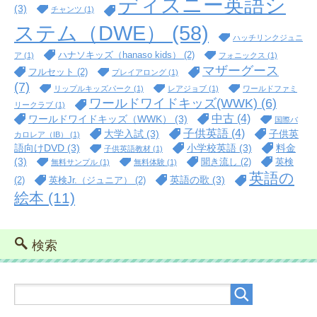
ディズニー英語シ
(3)
チャンツ
(1)
ステム（DWE）
(58)
ハッチリンクジュニ
ハナソキッズ（hanaso kids）
(2)
ア
(1)
フォニックス
(1)
マザーグース
フルセット
(2)
プレイアロング
(1)
(7)
リップルキッズパーク
(1)
レアジョブ
(1)
ワールドファミ
ワールドワイドキッズ(WWK)
(6)
リークラブ
(1)
中古
(4)
ワールドワイドキッズ（WWK）
(3)
国際バ
子供英語
(4)
大学入試
(3)
子供英
カロレア（IB）
(1)
語向けDVD
(3)
小学校英語
(3)
料金
子供英語教材
(1)
(3)
聞き流し
(2)
英検
無料サンプル
(1)
無料体験
(1)
英語の
英語の歌
(3)
(2)
英検Jr.（ジュニア）
(2)
絵本
(11)
検索