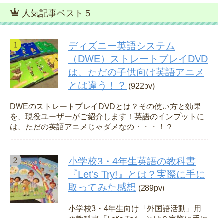
人気記事ベスト５
ディズニー英語システム
（DWE）ストレートプレイDVD
は、ただの子供向け英語アニメ
とは違う！？
(922pv)
DWEのストレートプレイDVDとは？その使い方と効果
を、現役ユーザーがご紹介します！英語のインプットに
は、ただの英語アニメじゃダメなの・・・！？
小学校3・4年生英語の教科書
『Let's Try!』とは？実際に手に
取ってみた感想
(289pv)
小学校3・4年生向け「外国語活動」用