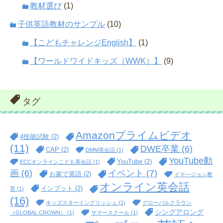
教材選び
(1)
子供英語教材のサンプル
(10)
【こどもチャレンジEnglish】
(1)
【ワールドワイドキッズ（WWK）】
(9)
タグ
Amazonプライムビデオ
4技能試験
(2)
(11)
DWE卒業
(6)
CAP
(2)
DMM英会話
(1)
YouTube動
YouTube
(2)
ECCオンラインこども英会話
(1)
イベント
(7)
画
(6)
お家で英語
(2)
イマ―ジョン教
オンライン英会話
インプット
(2)
育
(1)
(16)
キッズスターイングリッシュ
(1)
グローバルクラウン
シングアロング
（GLOBAL CROWN）
(1)
サマースクール
(1)