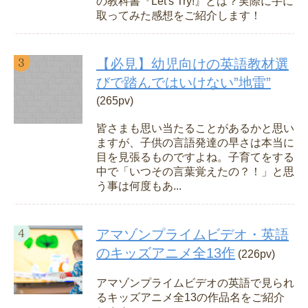
の教科書『Let's Try!』とは？実際に手に
取ってみた感想をご紹介します！
【必見】幼児向けの英語教材選
びで踏んではいけない”地雷”
(265pv)
皆さまも思い当たることがあるかと思い
ますが、子供の言語発達の早さは本当に
目を見張るものですよね。子育てをする
中で「いつその言葉覚えたの？！」と思
う事は何度もあ...
アマゾンプライムビデオ・英語
のキッズアニメ全13作
(226pv)
アマゾンプライムビデオの英語で見られ
るキッズアニメ全13の作品名をご紹介