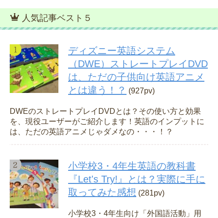
人気記事ベスト５
ディズニー英語システム
（DWE）ストレートプレイDVD
は、ただの子供向け英語アニメ
とは違う！？
(927pv)
DWEのストレートプレイDVDとは？その使い方と効果
を、現役ユーザーがご紹介します！英語のインプットに
は、ただの英語アニメじゃダメなの・・・！？
小学校3・4年生英語の教科書
『Let's Try!』とは？実際に手に
取ってみた感想
(281pv)
小学校3・4年生向け「外国語活動」用