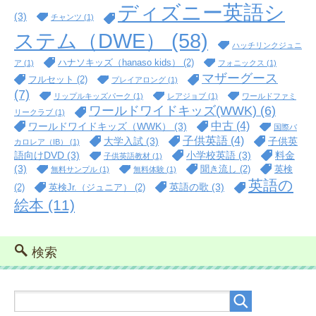
ディズニー英語シ
(3)
チャンツ
(1)
ステム（DWE）
(58)
ハッチリンクジュニ
ハナソキッズ（hanaso kids）
(2)
ア
(1)
フォニックス
(1)
マザーグース
フルセット
(2)
プレイアロング
(1)
(7)
リップルキッズパーク
(1)
レアジョブ
(1)
ワールドファミ
ワールドワイドキッズ(WWK)
(6)
リークラブ
(1)
中古
(4)
ワールドワイドキッズ（WWK）
(3)
国際バ
子供英語
(4)
大学入試
(3)
子供英
カロレア（IB）
(1)
語向けDVD
(3)
小学校英語
(3)
料金
子供英語教材
(1)
(3)
聞き流し
(2)
英検
無料サンプル
(1)
無料体験
(1)
英語の
英語の歌
(3)
(2)
英検Jr.（ジュニア）
(2)
絵本
(11)
検索