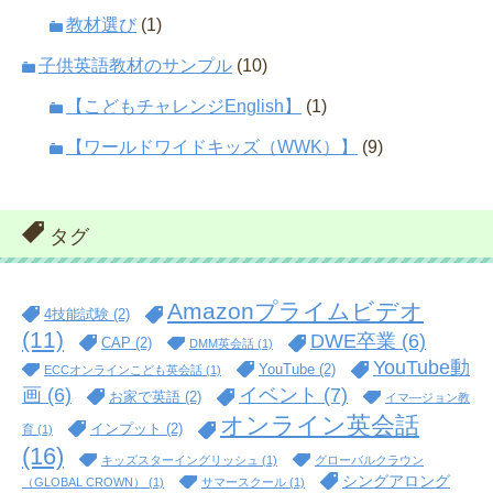
教材選び
(1)
子供英語教材のサンプル
(10)
【こどもチャレンジEnglish】
(1)
【ワールドワイドキッズ（WWK）】
(9)
タグ
Amazonプライムビデオ
4技能試験
(2)
(11)
DWE卒業
(6)
CAP
(2)
DMM英会話
(1)
YouTube動
YouTube
(2)
ECCオンラインこども英会話
(1)
イベント
(7)
画
(6)
お家で英語
(2)
イマ―ジョン教
オンライン英会話
インプット
(2)
育
(1)
(16)
キッズスターイングリッシュ
(1)
グローバルクラウン
シングアロング
（GLOBAL CROWN）
(1)
サマースクール
(1)