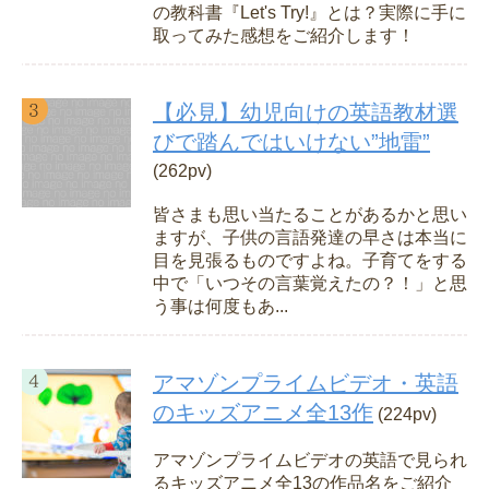
の教科書『Let's Try!』とは？実際に手に
取ってみた感想をご紹介します！
【必見】幼児向けの英語教材選
びで踏んではいけない”地雷”
(262pv)
皆さまも思い当たることがあるかと思い
ますが、子供の言語発達の早さは本当に
目を見張るものですよね。子育てをする
中で「いつその言葉覚えたの？！」と思
う事は何度もあ...
アマゾンプライムビデオ・英語
のキッズアニメ全13作
(224pv)
アマゾンプライムビデオの英語で見られ
るキッズアニメ全13の作品名をご紹介