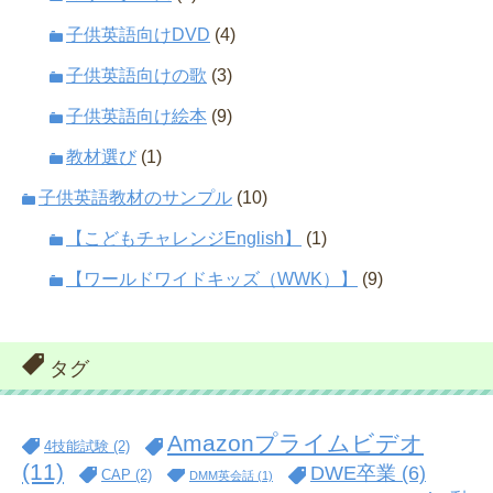
子供英語向けDVD
(4)
子供英語向けの歌
(3)
子供英語向け絵本
(9)
教材選び
(1)
子供英語教材のサンプル
(10)
【こどもチャレンジEnglish】
(1)
【ワールドワイドキッズ（WWK）】
(9)
タグ
Amazonプライムビデオ
4技能試験
(2)
(11)
DWE卒業
(6)
CAP
(2)
DMM英会話
(1)