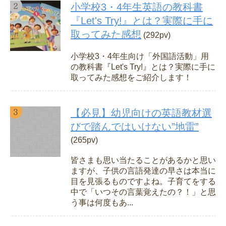
小学校3・4年生英語の教科書
『Let's Try!』とは？実際に手に
取ってみた感想
(292pv)
小学校3・4年生向け「外国語活動」用
の教科書『Let's Try!』とは？実際に手に
取ってみた感想をご紹介します！
【必見】幼児向けの英語教材選
びで踏んではいけない”地雷”
(265pv)
皆さまも思い当たることがあるかと思い
ますが、子供の言語発達の早さは本当に
目を見張るものですよね。子育てをする
中で「いつその言葉覚えたの？！」と思
う事は何度もあ...