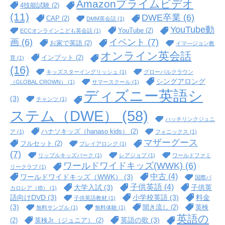
Amazonプライムビデオ
4技能試験
(2)
(11)
DWE卒業
(6)
CAP
(2)
DMM英会話
(1)
YouTube動
YouTube
(2)
ECCオンラインこども英会話
(1)
イベント
(7)
画
(6)
お家で英語
(2)
イマ―ジョン教
オンライン英会話
インプット
(2)
育
(1)
(16)
キッズスターイングリッシュ
(1)
グローバルクラウン
シングアロング
（GLOBAL CROWN）
(1)
サマースクール
(1)
ディズニー英語シ
(3)
チャンツ
(1)
ステム（DWE）
(58)
ハッチリンクジュニ
ハナソキッズ（hanaso kids）
(2)
ア
(1)
フォニックス
(1)
マザーグース
フルセット
(2)
プレイアロング
(1)
(7)
リップルキッズパーク
(1)
レアジョブ
(1)
ワールドファミ
ワールドワイドキッズ(WWK)
(6)
リークラブ
(1)
中古
(4)
ワールドワイドキッズ（WWK）
(3)
国際バ
子供英語
(4)
大学入試
(3)
子供英
カロレア（IB）
(1)
語向けDVD
(3)
小学校英語
(3)
料金
子供英語教材
(1)
(3)
聞き流し
(2)
英検
無料サンプル
(1)
無料体験
(1)
英語の
英語の歌
(3)
(2)
英検Jr.（ジュニア）
(2)