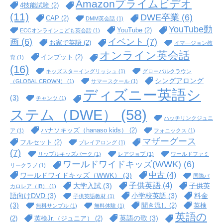
Amazonプライムビデオ
4技能試験
(2)
(11)
DWE卒業
(6)
CAP
(2)
DMM英会話
(1)
YouTube動
YouTube
(2)
ECCオンラインこども英会話
(1)
イベント
(7)
画
(6)
お家で英語
(2)
イマ―ジョン教
オンライン英会話
インプット
(2)
育
(1)
(16)
キッズスターイングリッシュ
(1)
グローバルクラウン
シングアロング
（GLOBAL CROWN）
(1)
サマースクール
(1)
ディズニー英語シ
(3)
チャンツ
(1)
ステム（DWE）
(58)
ハッチリンクジュニ
ハナソキッズ（hanaso kids）
(2)
ア
(1)
フォニックス
(1)
マザーグース
フルセット
(2)
プレイアロング
(1)
(7)
リップルキッズパーク
(1)
レアジョブ
(1)
ワールドファミ
ワールドワイドキッズ(WWK)
(6)
リークラブ
(1)
中古
(4)
ワールドワイドキッズ（WWK）
(3)
国際バ
子供英語
(4)
大学入試
(3)
子供英
カロレア（IB）
(1)
語向けDVD
(3)
小学校英語
(3)
料金
子供英語教材
(1)
(3)
聞き流し
(2)
英検
無料サンプル
(1)
無料体験
(1)
英語の
英語の歌
(3)
(2)
英検Jr.（ジュニア）
(2)