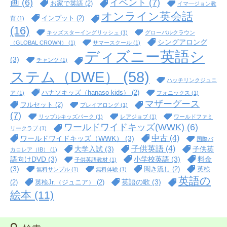
イベント
(7)
画
(6)
お家で英語
(2)
イマ―ジョン教
オンライン英会話
インプット
(2)
育
(1)
(16)
キッズスターイングリッシュ
(1)
グローバルクラウン
シングアロング
（GLOBAL CROWN）
(1)
サマースクール
(1)
ディズニー英語シ
(3)
チャンツ
(1)
ステム（DWE）
(58)
ハッチリンクジュニ
ハナソキッズ（hanaso kids）
(2)
ア
(1)
フォニックス
(1)
マザーグース
フルセット
(2)
プレイアロング
(1)
(7)
リップルキッズパーク
(1)
レアジョブ
(1)
ワールドファミ
ワールドワイドキッズ(WWK)
(6)
リークラブ
(1)
中古
(4)
ワールドワイドキッズ（WWK）
(3)
国際バ
子供英語
(4)
大学入試
(3)
子供英
カロレア（IB）
(1)
語向けDVD
(3)
小学校英語
(3)
料金
子供英語教材
(1)
(3)
聞き流し
(2)
英検
無料サンプル
(1)
無料体験
(1)
英語の
英語の歌
(3)
(2)
英検Jr.（ジュニア）
(2)
絵本
(11)