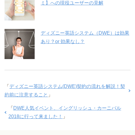
ミ】への現役ユーザーの見解
ディズニー英語システム（DWE）は効果
あり？or 効果なし？
「
ディズニー英語システム(DWE)契約の流れを解説！契
約前に注意すること
」
「
DWE人気イベント、イングリッシュ・カーニバル
2018に行って来ました！
」