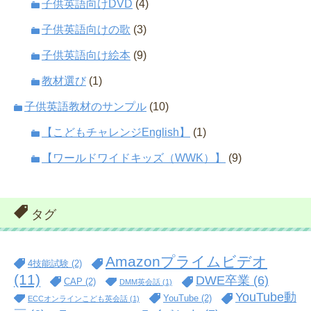
子供英語向けDVD
(4)
子供英語向けの歌
(3)
子供英語向け絵本
(9)
教材選び
(1)
子供英語教材のサンプル
(10)
【こどもチャレンジEnglish】
(1)
【ワールドワイドキッズ（WWK）】
(9)
タグ
Amazonプライムビデオ
4技能試験
(2)
(11)
DWE卒業
(6)
CAP
(2)
DMM英会話
(1)
YouTube動
YouTube
(2)
ECCオンラインこども英会話
(1)