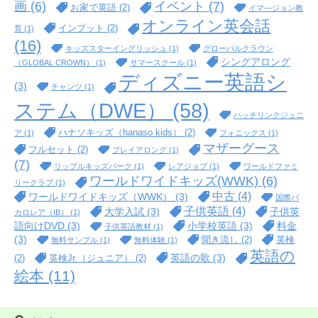
イベント
(7)
画
(6)
お家で英語
(2)
イマ―ジョン教
オンライン英会話
インプット
(2)
育
(1)
(16)
キッズスターイングリッシュ
(1)
グローバルクラウン
シングアロング
（GLOBAL CROWN）
(1)
サマースクール
(1)
ディズニー英語シ
(3)
チャンツ
(1)
ステム（DWE）
(58)
ハッチリンクジュニ
ハナソキッズ（hanaso kids）
(2)
ア
(1)
フォニックス
(1)
マザーグース
フルセット
(2)
プレイアロング
(1)
(7)
リップルキッズパーク
(1)
レアジョブ
(1)
ワールドファミ
ワールドワイドキッズ(WWK)
(6)
リークラブ
(1)
中古
(4)
ワールドワイドキッズ（WWK）
(3)
国際バ
子供英語
(4)
大学入試
(3)
子供英
カロレア（IB）
(1)
語向けDVD
(3)
小学校英語
(3)
料金
子供英語教材
(1)
(3)
聞き流し
(2)
英検
無料サンプル
(1)
無料体験
(1)
英語の
英語の歌
(3)
(2)
英検Jr.（ジュニア）
(2)
絵本
(11)