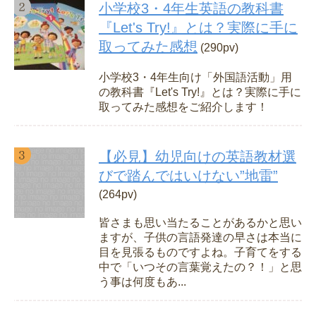
小学校3・4年生英語の教科書
『Let's Try!』とは？実際に手に
取ってみた感想
(290pv)
小学校3・4年生向け「外国語活動」用
の教科書『Let's Try!』とは？実際に手に
取ってみた感想をご紹介します！
【必見】幼児向けの英語教材選
びで踏んではいけない”地雷”
(264pv)
皆さまも思い当たることがあるかと思い
ますが、子供の言語発達の早さは本当に
目を見張るものですよね。子育てをする
中で「いつその言葉覚えたの？！」と思
う事は何度もあ...