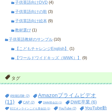
子供英語向けDVD
(4)
子供英語向けの歌
(3)
子供英語向け絵本
(9)
教材選び
(1)
子供英語教材のサンプル
(10)
【こどもチャレンジEnglish】
(1)
【ワールドワイドキッズ（WWK）】
(9)
タグ
Amazonプライムビデオ
4技能試験
(2)
(11)
DWE卒業
(6)
CAP
(2)
DMM英会話
(1)
YouTube動
YouTube
(2)
ECCオンラインこども英会話
(1)