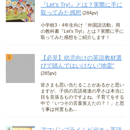
『Let's Try!』とは？実際に手に
取ってみた感想
(284pv)
小学校3・4年生向け「外国語活動」用
の教科書『Let's Try!』とは？実際に手に
取ってみた感想をご紹介します！
【必見】幼児向けの英語教材選
びで踏んではいけない”地雷”
(265pv)
皆さまも思い当たることがあるかと思い
ますが、子供の言語発達の早さは本当に
目を見張るものですよね。子育てをする
中で「いつその言葉覚えたの？！」と思
う事は何度もあ...
アマゾンプライムビデオ・英語