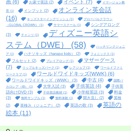
イベント
(7)
画
(6)
お家で英語
(2)
イマ―ジョン教
オンライン英会話
インプット
(2)
育
(1)
(16)
キッズスターイングリッシュ
(1)
グローバルクラウン
シングアロング
（GLOBAL CROWN）
(1)
サマースクール
(1)
ディズニー英語シ
(3)
チャンツ
(1)
ステム（DWE）
(58)
ハッチリンクジュニ
ハナソキッズ（hanaso kids）
(2)
ア
(1)
フォニックス
(1)
マザーグース
フルセット
(2)
プレイアロング
(1)
(7)
リップルキッズパーク
(1)
レアジョブ
(1)
ワールドファミ
ワールドワイドキッズ(WWK)
(6)
リークラブ
(1)
中古
(4)
ワールドワイドキッズ（WWK）
(3)
国際バ
子供英語
(4)
大学入試
(3)
子供英
カロレア（IB）
(1)
語向けDVD
(3)
小学校英語
(3)
料金
子供英語教材
(1)
(3)
聞き流し
(2)
英検
無料サンプル
(1)
無料体験
(1)
英語の
英語の歌
(3)
(2)
英検Jr.（ジュニア）
(2)
絵本
(11)