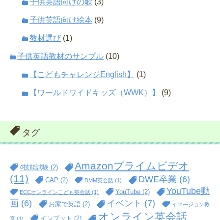
子供英語向けの歌
(3)
子供英語向け絵本
(9)
教材選び
(1)
子供英語教材のサンプル
(10)
【こどもチャレンジEnglish】
(1)
【ワールドワイドキッズ（WWK）】
(9)
タグ
Amazonプライムビデオ
4技能試験
(2)
(11)
DWE卒業
(6)
CAP
(2)
DMM英会話
(1)
YouTube動
YouTube
(2)
ECCオンラインこども英会話
(1)
イベント
(7)
画
(6)
お家で英語
(2)
イマ―ジョン教
オンライン英会話
インプット
(2)
育
(1)