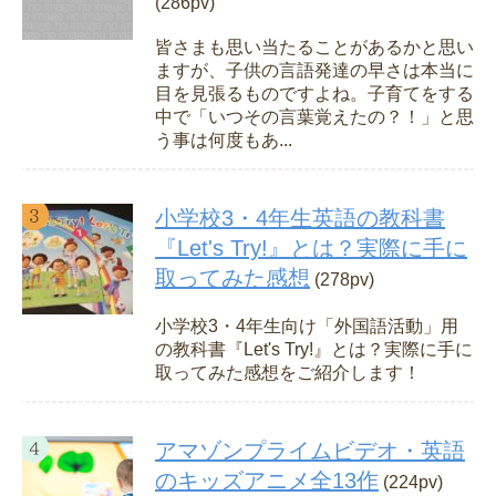
(286pv)
皆さまも思い当たることがあるかと思い
ますが、子供の言語発達の早さは本当に
目を見張るものですよね。子育てをする
中で「いつその言葉覚えたの？！」と思
う事は何度もあ...
小学校3・4年生英語の教科書
『Let's Try!』とは？実際に手に
取ってみた感想
(278pv)
小学校3・4年生向け「外国語活動」用
の教科書『Let's Try!』とは？実際に手に
取ってみた感想をご紹介します！
アマゾンプライムビデオ・英語
のキッズアニメ全13作
(224pv)