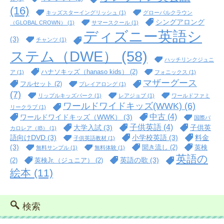
(16)
キッズスターイングリッシュ
(1)
グローバルクラウン
シングアロング
（GLOBAL CROWN）
(1)
サマースクール
(1)
ディズニー英語シ
(3)
チャンツ
(1)
ステム（DWE）
(58)
ハッチリンクジュニ
ハナソキッズ（hanaso kids）
(2)
ア
(1)
フォニックス
(1)
マザーグース
フルセット
(2)
プレイアロング
(1)
(7)
リップルキッズパーク
(1)
レアジョブ
(1)
ワールドファミ
ワールドワイドキッズ(WWK)
(6)
リークラブ
(1)
中古
(4)
ワールドワイドキッズ（WWK）
(3)
国際バ
子供英語
(4)
大学入試
(3)
子供英
カロレア（IB）
(1)
語向けDVD
(3)
小学校英語
(3)
料金
子供英語教材
(1)
(3)
聞き流し
(2)
英検
無料サンプル
(1)
無料体験
(1)
英語の
英語の歌
(3)
(2)
英検Jr.（ジュニア）
(2)
絵本
(11)
検索