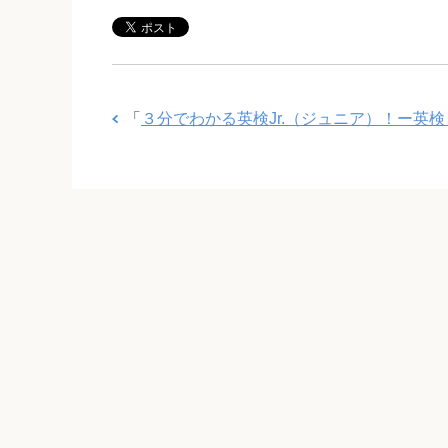
「
３分でわかる英検Jr.（ジュニア）！ー英