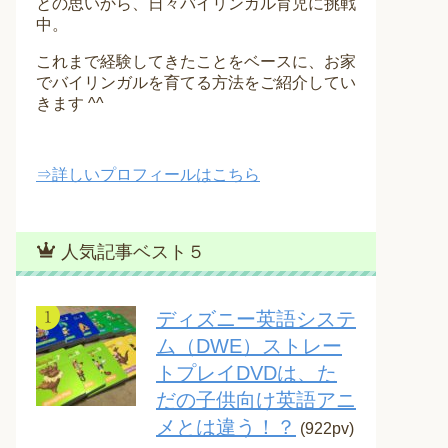
との思いから、日々バイリンガル育児に挑戦
中。
これまで経験してきたことをベースに、お家
でバイリンガルを育てる方法をご紹介してい
きます ^^
⇒詳しいプロフィールはこちら
人気記事ベスト５
ディズニー英語システ
ム（DWE）ストレー
トプレイDVDは、た
だの子供向け英語アニ
メとは違う！？
(922pv)