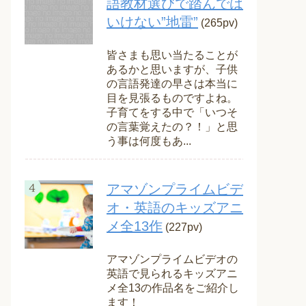
語教材選びで踏んでは
いけない”地雷”
(265pv)
皆さまも思い当たることが
あるかと思いますが、子供
の言語発達の早さは本当に
目を見張るものですよね。
子育てをする中で「いつそ
の言葉覚えたの？！」と思
う事は何度もあ...
アマゾンプライムビデ
オ・英語のキッズアニ
メ全13作
(227pv)
アマゾンプライムビデオの
英語で見られるキッズアニ
メ全13の作品名をご紹介し
ます！