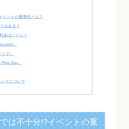
?イベントの重要性とは？
ントはある？
料金はいくら？
cratch』
キング』
Play Day』
ベントについて
では不十分!?イベントの重