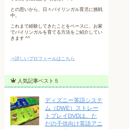
との思いから、日々バイリンガル育児に挑戦
中。
これまで経験してきたことをベースに、お家
でバイリンガルを育てる方法をご紹介してい
きます ^^
⇒詳しいプロフィールはこちら
人気記事ベスト５
ディズニー英語システ
ム（DWE）ストレー
トプレイDVDは、た
だの子供向け英語アニ