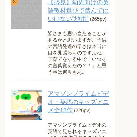
【必見】幼児向けの英
語教材選びで踏んでは
いけない”地雷”
(265pv)
皆さまも思い当たることが
あるかと思いますが、子供
の言語発達の早さは本当に
目を見張るものですよね。
子育てをする中で「いつそ
の言葉覚えたの？！」と思
う事は何度もあ...
アマゾンプライムビデ
オ・英語のキッズアニ
メ全13作
(226pv)
アマゾンプライムビデオの
英語で見られるキッズアニ