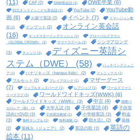
(11)
DWE卒業
(6)
CAP
(2)
DMM英会話
(1)
YouTube動
YouTube
(2)
ECCオンラインこども英会話
(1)
イベント
(7)
画
(6)
お家で英語
(2)
イマ―ジョン教
オンライン英会話
インプット
(2)
育
(1)
(16)
キッズスターイングリッシュ
(1)
グローバルクラウン
シングアロング
（GLOBAL CROWN）
(1)
サマースクール
(1)
ディズニー英語シ
(3)
チャンツ
(1)
ステム（DWE）
(58)
ハッチリンクジュニ
ハナソキッズ（hanaso kids）
(2)
ア
(1)
フォニックス
(1)
マザーグース
フルセット
(2)
プレイアロング
(1)
(7)
リップルキッズパーク
(1)
レアジョブ
(1)
ワールドファミ
ワールドワイドキッズ(WWK)
(6)
リークラブ
(1)
中古
(4)
ワールドワイドキッズ（WWK）
(3)
国際バ
子供英語
(4)
大学入試
(3)
子供英
カロレア（IB）
(1)
語向けDVD
(3)
小学校英語
(3)
料金
子供英語教材
(1)
(3)
聞き流し
(2)
英検
無料サンプル
(1)
無料体験
(1)
英語の
英語の歌
(3)
(2)
英検Jr.（ジュニア）
(2)
絵本
(11)