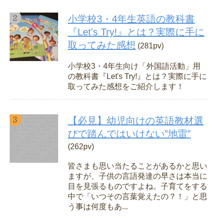
小学校3・4年生英語の教科書
『Let's Try!』とは？実際に手に
取ってみた感想
(281pv)
小学校3・4年生向け「外国語活動」用
の教科書『Let's Try!』とは？実際に手に
取ってみた感想をご紹介します！
【必見】幼児向けの英語教材選
びで踏んではいけない”地雷”
(262pv)
皆さまも思い当たることがあるかと思い
ますが、子供の言語発達の早さは本当に
目を見張るものですよね。子育てをする
中で「いつその言葉覚えたの？！」と思
う事は何度もあ...